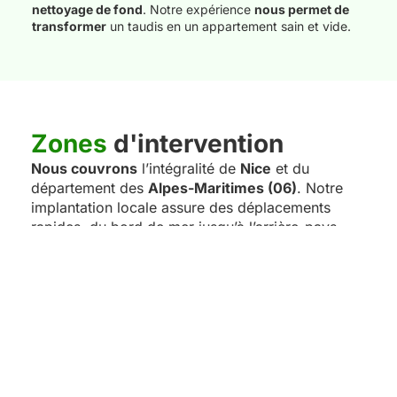
nettoyage de fond
. Notre expérience
nous permet de
transformer
un taudis en un appartement sain et vide.
Zones
d'intervention
Nous couvrons
l’intégralité de
Nice
et du
département des
Alpes-Maritimes (06)
. Notre
implantation locale assure des déplacements
rapides, du bord de mer jusqu’à l’arrière-pays.
Nos équipes interviennent aussi à
Cannes,
Antibes, Menton, Grasse, Cagnes-sur-Mer, Le
Cannet, Vallauris
et dans toutes les villes de la
Côte d’Azur.
Nous sommes également présents en région
PACA, notamment à
Marseille
,
Toulon
et
Aix-en-
Provence
.