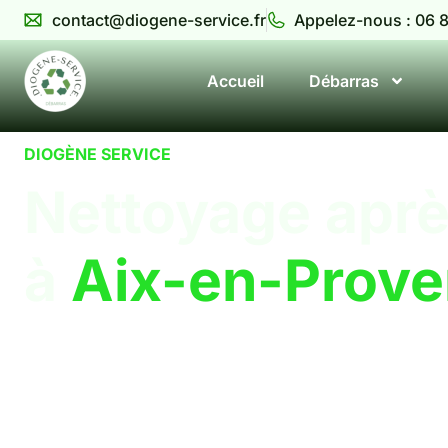
contact@diogene-service.fr
Appelez-nous : 06 8
Accueil
Débarras
DIOGÈNE SERVICE
Nettoyage aprè
à
Aix-en-Prov
Intervention professionnelle pour des logements en ét