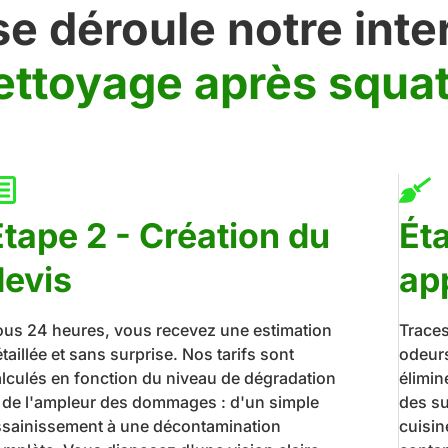
 déroule notre inte
ettoyage après squa
Étape 2 - Création du
Ét
devis
ap
ous 24 heures, vous recevez une estimation
Traces
taillée et sans surprise. Nos tarifs sont
odeurs
alculés en fonction du niveau de dégradation
élimin
t de l'ampleur des dommages : d'un simple
des su
ssainissement à une décontamination
cuisin