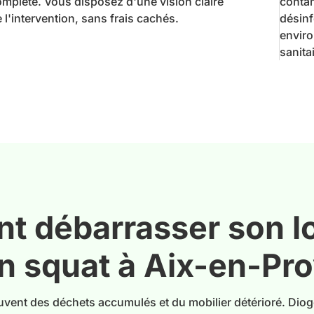
omplète. Vous disposez d'une vision claire
contam
 l'intervention, sans frais cachés.
désinf
envir
sanita
 débarrasser son 
n squat à Aix-en-Pr
ouvent des déchets accumulés et du mobilier détérioré. Di