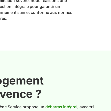
ination sévère, nous réalisons une
ection intégrale pour garantir un
onnement sain et conforme aux normes
ires.
logement
ovence ?
ogène Service propose un
débarras intégral
, avec
tri