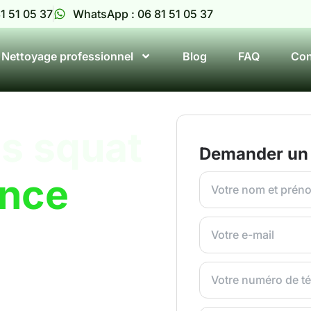
1 51 05 37
WhatsApp : 06 81 51 05 37
Nettoyage professionnel
Blog
FAQ
Con
s squat
Demander un 
ence
at extrême